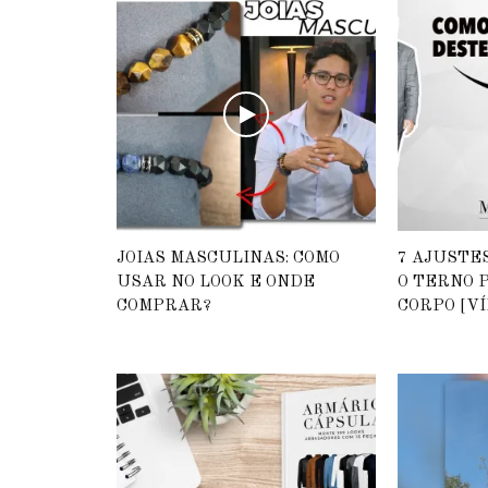
JOIAS MASCULINAS: COMO
7 AJUSTE
USAR NO LOOK E ONDE
O TERNO 
COMPRAR?
CORPO [VÍ