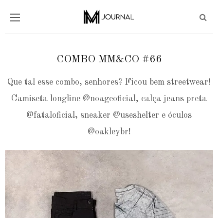
COMBO MM&CO #66
Que tal esse combo, senhores? Ficou bem streetwear!
Camiseta longline @noageoficial, calça jeans preta
@fataloficial, sneaker @useshelter e óculos
@oakleybr!