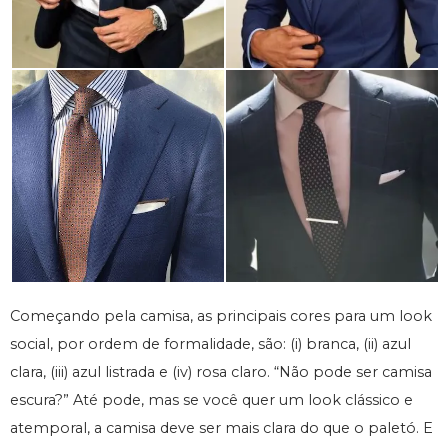
Começando pela camisa, as principais cores para um look
social, por ordem de formalidade, são: (i) branca, (ii) azul
clara, (iii) azul listrada e (iv) rosa claro. “Não pode ser camisa
escura?” Até pode, mas se você quer um look clássico e
atemporal, a camisa deve ser mais clara do que o paletó. E