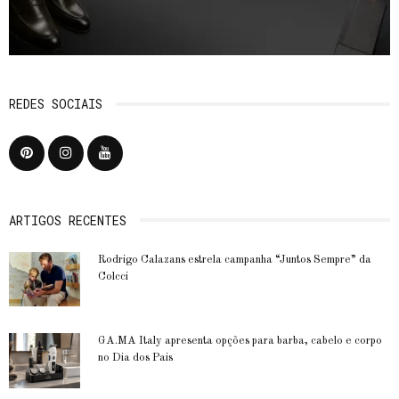
REDES SOCIAIS
ARTIGOS RECENTES
Rodrigo Calazans estrela campanha “Juntos Sempre” da
Colcci
GA.MA Italy apresenta opções para barba, cabelo e corpo
no Dia dos Pais