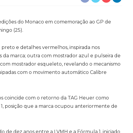
 edições do Monaco em comemoração ao GP de
ingo (25).
reto e detalhes vermelhos, inspirada nos
s da marca; outra com mostrador azul e pulseira de
a com mostrador esqueleto, revelando o mecanismo
quipadas com o movimento automático Calibre
s coincide com o retorno da TAG Heuer como
a 1, posição que a marca ocupou anteriormente de
do de dez anos entre a LVMH e a Fórmula 1, iniciado