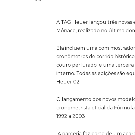
A TAG Heuer lançou três novas
Mônaco, realizado no último dom
Ela
incluem uma com mostrador p
cronômetros de corrida histórico
couro perfurado; e uma terceir
interno.
Todas as edições são e
Heuer 02
.
O lançamento dos novos modelo
cronometrista oficial da Fórmul
1992 a 2003
A parceria faz parte de um acor