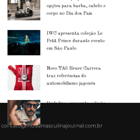
opções para barba, cabelo e
corpo no Dia dos Pais
IWC apresenta coleção Le
Petit Prince durante evento
em São Paulo
Novo TAG Heuer Carrera
traz referências do
automobilismo japonês
Dudalina apresenta coleção
de Dia dos Pais com
Leandro Lima
contato@modamasculinajournal.com.br