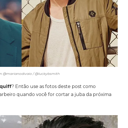
m @marianodivaio / @luckybsmith
quiff
? Então use as fotos deste post como
barbeiro quando você for cortar a juba da próxima