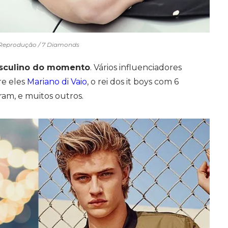
Reprodução / 7 Diamonds
sculino do momento
. Vários influenciadores
re eles
Mariano di Vaio
, o rei dos it boys com 6
ram, e muitos outros.