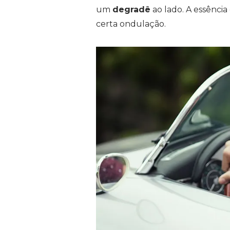
um
degradê
ao lado. A essênci
certa ondulação.