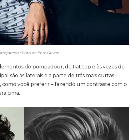
rtajarena / Foto de Enre Guven
lementos do pompadour, do flat top e às vezes do
pal são as laterais e a parte de trás mais curtas –
, como você preferir – fazendo um contraste com o
ra cima.