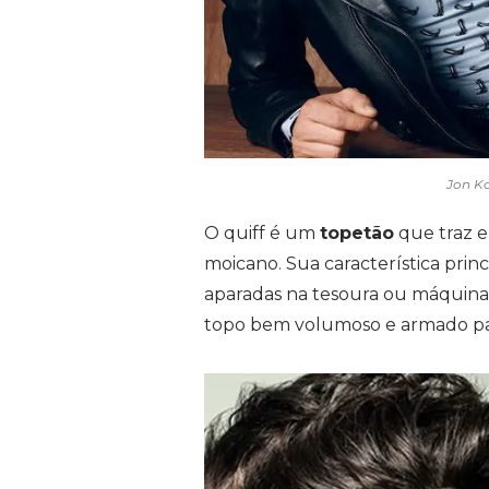
Jon Ko
O quiff é um
topetão
que traz e
moicano. Sua característica princi
aparadas na tesoura ou máquina
topo bem volumoso e armado pa