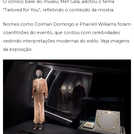
O icônico baile do museu, Met Gala, adotou o tema
“Tailored for You”, refletindo o conteúdo da mostra.
Nomes como Colman Domingo e Pharrell Williams foram
coanfitriões do evento, que contou com celebridades
vestindo interpretações modernas do estilo. Veja imagens
da exposição: