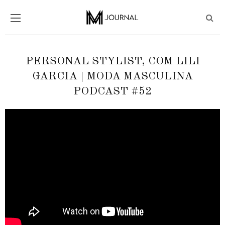
PERSONAL STYLIST, COM LILI
GARCIA | MODA MASCULINA
PODCAST #52