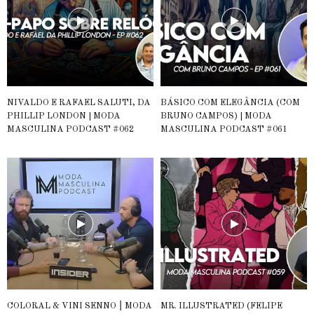
NIVALDO E RAFAEL SALUTI, DA
BÁSICO COM ELEGÂNCIA (COM
PHILLIP LONDON | MODA
BRUNO CAMPOS) | MODA
MASCULINA PODCAST #062
MASCULINA PODCAST #061
COLORAL & VINI SENNO ⎮ MODA
MR. ILLUSTRATED (FELIPE