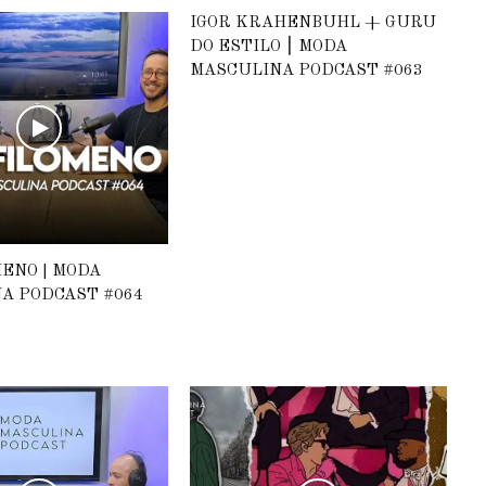
IGOR KRAHENBUHL + GURU
DO ESTILO ⎮ MODA
MASCULINA PODCAST #063
MENO | MODA
A PODCAST #064