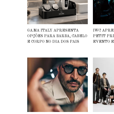
GA.MA ITALY APRESENTA
IWC APRE
OPÇÕES PARA BARBA, CABELO
PETIT PR
E CORPO NO DIA DOS PAIS
EVENTO E