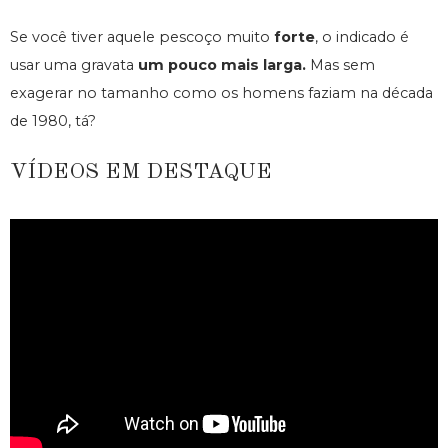
Se você tiver aquele pescoço muito
forte
, o indicado é
usar uma gravata
um pouco mais larga.
Mas sem
exagerar no tamanho como os homens faziam na década
de 1980, tá?
VÍDEOS EM DESTAQUE