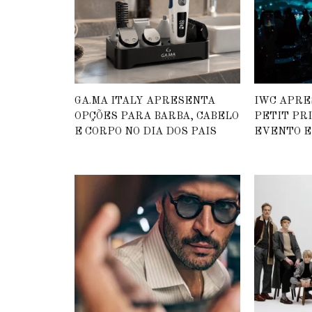
GA.MA ITALY APRESENTA
IWC APRE
OPÇÕES PARA BARBA, CABELO
PETIT PR
E CORPO NO DIA DOS PAIS
EVENTO E