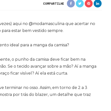
COMPARTILHE
s vezes) aqui no @modamasculina que acertar no
 para estar bem vestido sempre.
mento ideal para a manga da camisa?
mente, o punho da camisa deve ficar bem na
mão. Se o tecido avançar sobre a mão? Aí a manga
aço ficar visível? Aí ela está curta.
ve terminar no osso. Assim, em torno de 2 a 3
mostra por trás do blazer, um detalhe que traz