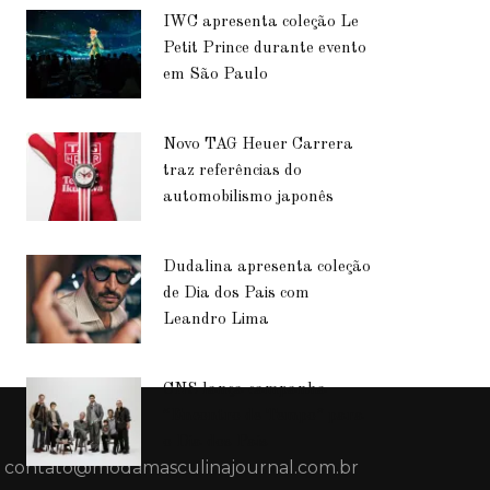
IWC apresenta coleção Le
Petit Prince durante evento
em São Paulo
Novo TAG Heuer Carrera
traz referências do
automobilismo japonês
Dudalina apresenta coleção
de Dia dos Pais com
Leandro Lima
CNS lança campanha
“Encontro de Tempo” para
o Dia dos Pais
contato@modamasculinajournal.com.br