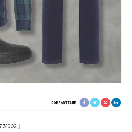
COMPARTILHE
131902″]