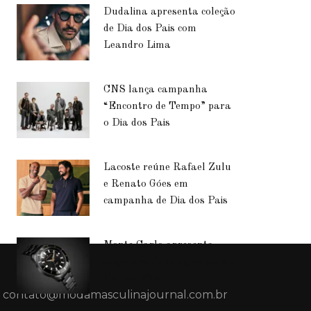
Dudalina apresenta coleção
de Dia dos Pais com
Leandro Lima
CNS lança campanha
“Encontro de Tempo” para
o Dia dos Pais
Lacoste reúne Rafael Zulu
e Renato Góes em
campanha de Dia dos Pais
Monte Carlo apresenta
sugestões de relógios para o
Dia dos Pais
contato@modamasculinajournal.com.br