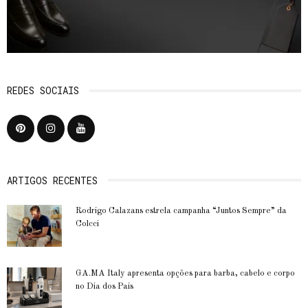
REDES SOCIAIS
ARTIGOS RECENTES
Rodrigo Calazans estrela campanha “Juntos Sempre” da
Colcci
GA.MA Italy apresenta opções para barba, cabelo e corpo
no Dia dos Pais