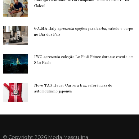
Rodrigo Calazans estrela campanha “Juntos Sempre” da
Colcci
GA.MA Italy apresenta opções para barba, cabelo e corpo
no Dia dos Pais
IWC apresenta coleção Le Petit Prince durante evento em
São Paulo
Novo TAG Heuer Carrera traz referências do
automobilismo japonês
© Copyright 2026 Moda Masculina