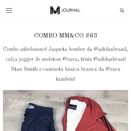
COMBO MM&CO #63
Combo atheleisure! Jaqueta bomber da @adidasbrasil,
calça jogger de moletom @zara, tênis @adidasbrasil
Stan Smith e camiseta básica branca da @zara
também!