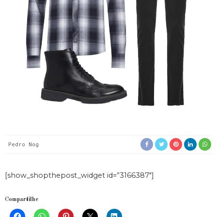
Pedro Nog
[show_shopthepost_widget id=”3166387″]
Compartilhe