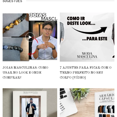
SUGESTÕES
JOIAS MASCULINAS: COMO
7 AJUSTES PARA FICAR COM O
USAR NO LOOK E ONDE
TERNO PERFEITO NO SEU
COMPRAR?
CORPO [VÍDEO]