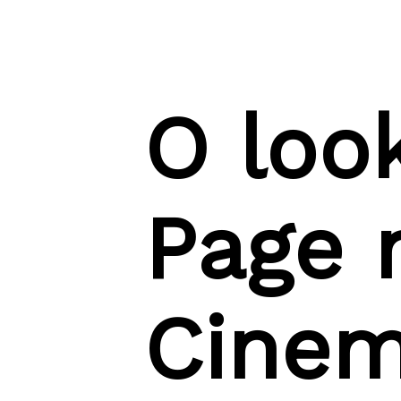
O loo
Page n
Cinem