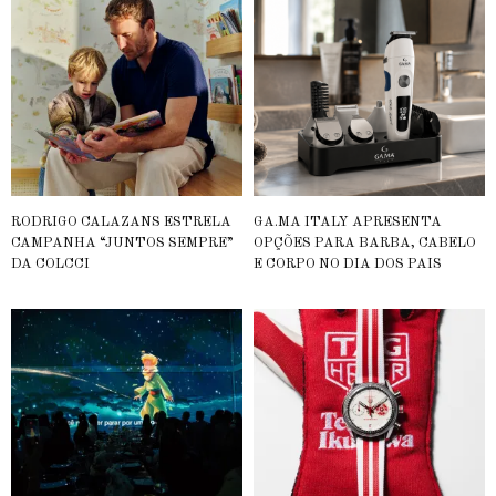
RODRIGO CALAZANS ESTRELA
GA.MA ITALY APRESENTA
CAMPANHA “JUNTOS SEMPRE”
OPÇÕES PARA BARBA, CABELO
DA COLCCI
E CORPO NO DIA DOS PAIS