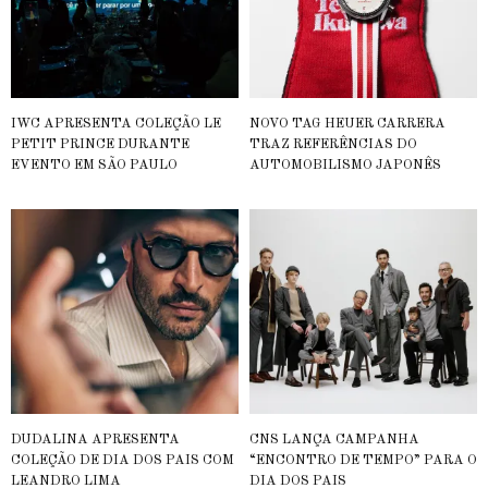
IWC APRESENTA COLEÇÃO LE
NOVO TAG HEUER CARRERA
PETIT PRINCE DURANTE
TRAZ REFERÊNCIAS DO
EVENTO EM SÃO PAULO
AUTOMOBILISMO JAPONÊS
DUDALINA APRESENTA
CNS LANÇA CAMPANHA
COLEÇÃO DE DIA DOS PAIS COM
“ENCONTRO DE TEMPO” PARA O
LEANDRO LIMA
DIA DOS PAIS