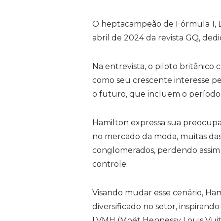
O heptacampeão de Fórmula 1, L
abril de 2024 da revista GQ, dedi
Na entrevista, o piloto britânic
como seu crescente interesse pe
o futuro, que incluem o período 
Hamilton expressa sua preocupa
no mercado da moda, muitas das
conglomerados, perdendo assim u
controle.
Visando mudar esse cenário, Hami
diversificado no setor, inspira
LVMH (Moët Hennessy Louis Vuit