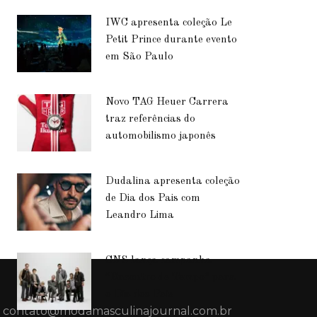
IWC apresenta coleção Le
Petit Prince durante evento
em São Paulo
Novo TAG Heuer Carrera
traz referências do
automobilismo japonês
Dudalina apresenta coleção
de Dia dos Pais com
Leandro Lima
CNS lança campanha
“Encontro de Tempo” para
o Dia dos Pais
contato@modamasculinajournal.com.br