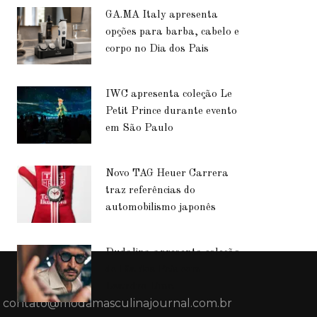
GA.MA Italy apresenta
opções para barba, cabelo e
corpo no Dia dos Pais
IWC apresenta coleção Le
Petit Prince durante evento
em São Paulo
Novo TAG Heuer Carrera
traz referências do
automobilismo japonês
Dudalina apresenta coleção
de Dia dos Pais com
Leandro Lima
contato@modamasculinajournal.com.br