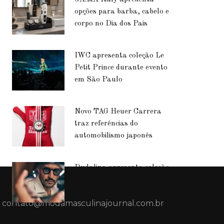
opções para barba, cabelo e
corpo no Dia dos Pais
IWC apresenta coleção Le
Petit Prince durante evento
em São Paulo
Novo TAG Heuer Carrera
traz referências do
automobilismo japonês
Dudalina apresenta coleção
de Dia dos Pais com
Leandro Lima
contato@modamasculinajournal.com.br