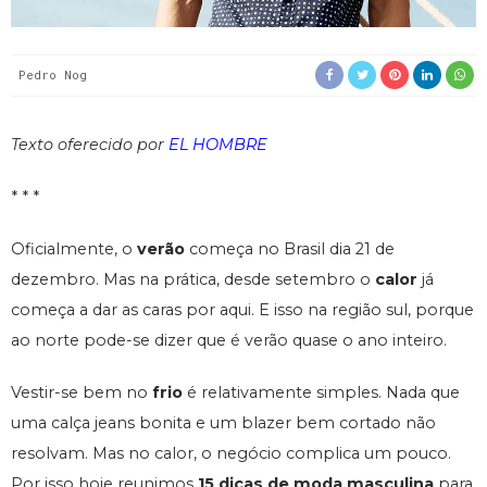
Pedro Nog
Texto oferecido por
EL HOMBRE
* * *
Oficialmente, o
verão
começa no Brasil dia 21 de
dezembro. Mas na prática, desde setembro o
calor
já
começa a dar as caras por aqui. E isso na região sul, porque
ao norte pode-se dizer que é verão quase o ano inteiro.
Vestir-se bem no
frio
é relativamente simples. Nada que
uma calça jeans bonita e um blazer bem cortado não
resolvam. Mas no calor, o negócio complica um pouco.
Por isso hoje reunimos
15 dicas de moda masculina
para